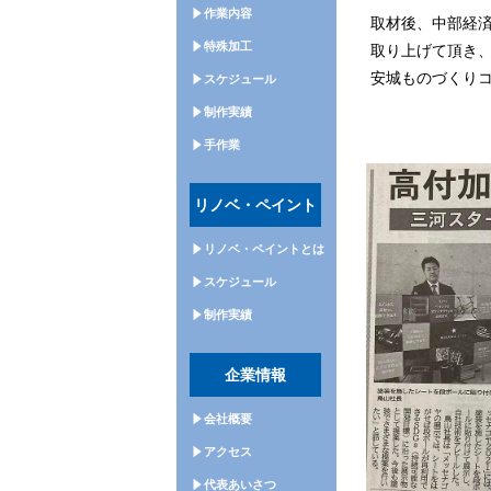
作業内容
取材後、中部経
特殊加工
取り上げて頂き
安城ものづくりコ
スケジュール
制作実績
手作業
リノベ・ペイント
リノベ・ペイントとは
スケジュール
制作実績
企業情報
会社概要
アクセス
代表あいさつ