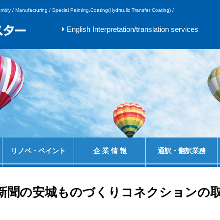
embly / Manufacturing / Special Painting,Coating(Hydraulic Transfer Coating) /
English Interpretation/translation services
リノベ・ペイント
企 業 情 報
通訳・翻訳業務
新聞の安城ものづくりコネクションの